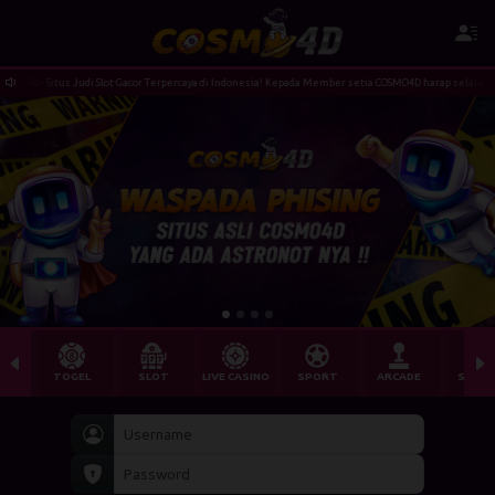
MO4D - Situs Judi Slot Gacor Terpercaya di Indonesia! Kepada Member setia COSMO4D harap selalu m
TOGEL
SLOT
LIVE CASINO
SPORT
ARCADE
SABU